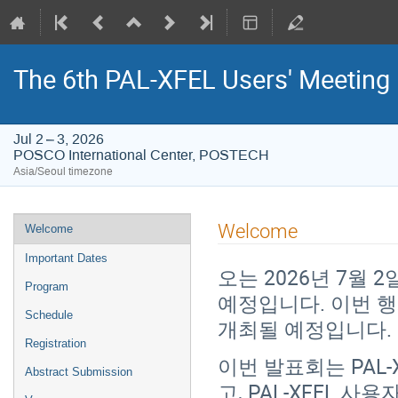
The 6th PAL-XFEL Users' Meeting
Jul 2 – 3, 2026
POSCO International Center, POSTECH
Asia/Seoul timezone
Event
Welcome
Welcome
menu
Important Dates
오는 2026년 7월 
Program
예정입니다. 이번 행
Schedule
개최될 예정입니다.
Registration
이번 발표회는 PAL
Abstract Submission
고, PAL-XFEL